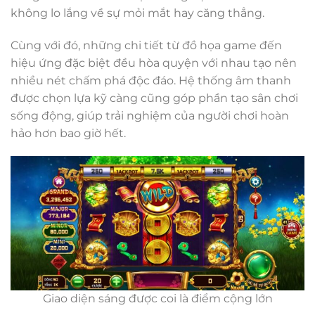
không lo lắng về sự mỏi mắt hay căng thẳng.
Cùng với đó, những chi tiết từ đồ họa game đến
hiệu ứng đặc biệt đều hòa quyện với nhau tạo nên
nhiều nét chấm phá độc đáo. Hệ thống âm thanh
được chọn lựa kỹ càng cũng góp phần tạo sân chơi
sống động, giúp trải nghiệm của người chơi hoàn
hảo hơn bao giờ hết.
Giao diện sáng được coi là điểm cộng lớn