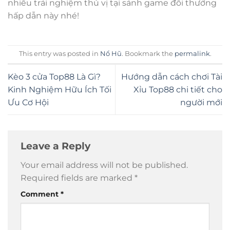
nhiều trải nghiệm thú vị tại sảnh game đổi thưởng
hấp dẫn này nhé!
This entry was posted in
Nổ Hũ
. Bookmark the
permalink
.
Kèo 3 cửa Top88 Là Gì?
Hướng dẫn cách chơi Tài
Kinh Nghiệm Hữu Ích Tối
Xỉu Top88 chi tiết cho
Ưu Cơ Hội
người mới
Leave a Reply
Your email address will not be published.
Required fields are marked
*
Comment
*