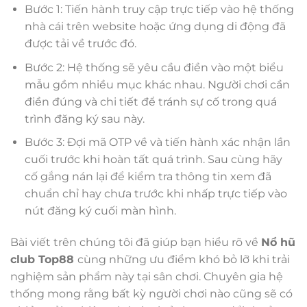
Bước 1: Tiến hành truy cập trực tiếp vào hệ thống
nhà cái trên website hoặc ứng dụng di động đã
được tải về trước đó.
Bước 2: Hệ thống sẽ yêu cầu điền vào một biểu
mẫu gồm nhiều mục khác nhau. Người chơi cần
điền đúng và chi tiết để tránh sự cố trong quá
trình đăng ký sau này.
Bước 3: Đợi mã OTP về và tiến hành xác nhận lần
cuối trước khi hoàn tất quá trình. Sau cùng hãy
cố gắng nán lại để kiểm tra thông tin xem đã
chuẩn chỉ hay chưa trước khi nhấp trực tiếp vào
nút đăng ký cuối màn hình.
Bài viết trên chúng tôi đã giúp bạn hiểu rõ về
Nổ hũ
club Top88
cùng những ưu điểm khó bỏ lỡ khi trải
nghiệm sản phẩm này tại sân chơi. Chuyên gia hệ
thống mong rằng bất kỳ người chơi nào cũng sẽ có