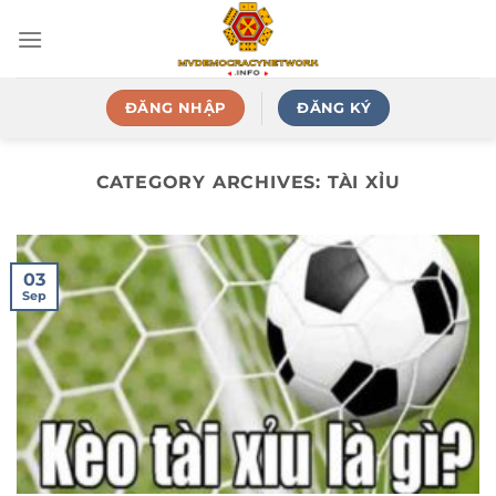
Skip
to
content
ĐĂNG NHẬP
ĐĂNG KÝ
CATEGORY ARCHIVES:
TÀI XỈU
03
Sep