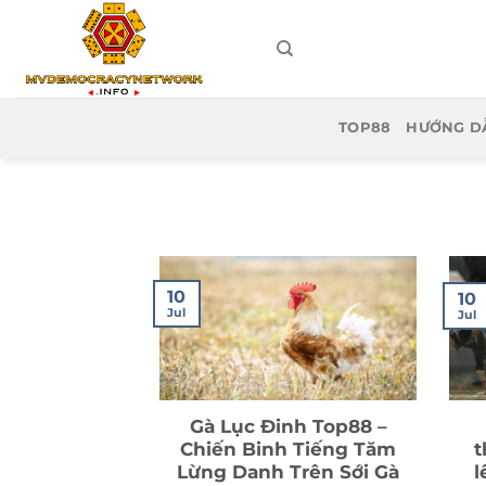
Skip
to
content
TOP88
HƯỚNG D
10
10
Jul
Jul
Gà Lục Đinh Top88 –
Chiến Binh Tiếng Tăm
t
Lừng Danh Trên Sới Gà
l