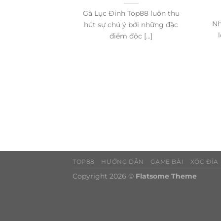
Gà Lục Đinh Top88 luôn thu
Nh
hút sự chú ý bởi những đặc
điểm độc [...]
TOP88
HƯỚNG DẪN
GAME BÀI
XÓC ĐĨA
Copyright 2026 ©
Flatsome Theme