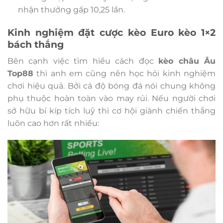
nhận thưởng gấp 10,25 lần.
Kinh nghiệm đặt cược kèo Euro kèo 1×2
bách thắng
Bên cạnh việc tìm hiểu cách đọc
kèo châu Âu
Top88
thì anh em cũng nên học hỏi kinh nghiệm
chơi hiệu quả. Bởi cá độ bóng đá nói chung không
phụ thuộc hoàn toàn vào may rủi. Nếu người chơi
sở hữu bí kíp tích luỹ thì cơ hội giành chiến thắng
luôn cao hơn rất nhiều: