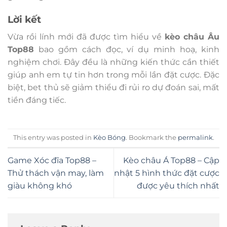
Lời kết
Vừa rồi lính mới đã được tìm hiểu về
kèo châu Âu
Top88
bao gồm cách đọc, ví dụ minh hoạ, kinh
nghiệm chơi. Đây đều là những kiến thức cần thiết
giúp anh em tự tin hơn trong mỗi lần đặt cược. Đặc
biệt, bet thủ sẽ giảm thiểu đi rủi ro dự đoán sai, mất
tiền đáng tiếc.
This entry was posted in
Kèo Bóng
. Bookmark the
permalink
.
Game Xóc đĩa Top88 –
Kèo châu Á Top88 – Cập
Thử thách vận may, làm
nhật 5 hình thức đặt cược
giàu không khó
được yêu thích nhất