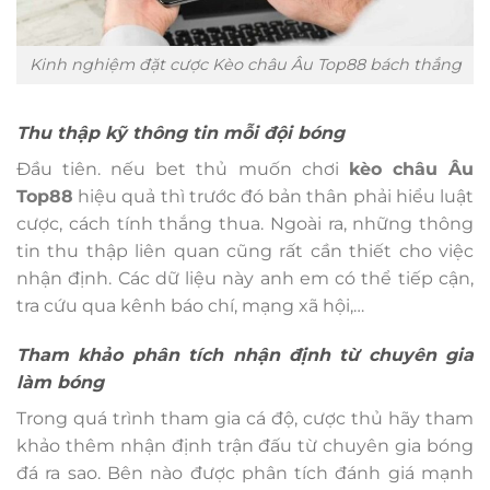
Kinh nghiệm đặt cược Kèo châu Âu Top88 bách thắng
Thu thập kỹ thông tin mỗi đội bóng
Đầu tiên. nếu bet thủ muốn chơi
kèo châu Âu
Top88
hiệu quả thì trước đó bản thân phải hiểu luật
cược, cách tính thắng thua. Ngoài ra, những thông
tin thu thập liên quan cũng rất cần thiết cho việc
nhận định. Các dữ liệu này anh em có thể tiếp cận,
tra cứu qua kênh báo chí, mạng xã hội,…
Tham khảo phân tích nhận định từ chuyên gia
làm bóng
Trong quá trình tham gia cá độ, cược thủ hãy tham
khảo thêm nhận định trận đấu từ chuyên gia bóng
đá ra sao. Bên nào được phân tích đánh giá mạnh