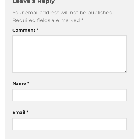
Leave a Reply
Your email address will not be published.
Required fields are marked
*
Comment
*
Name
*
Email
*