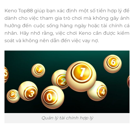
Keno Top88 giúp bạn xác định một số tiền hợp lý để
dành cho việc tham gia trò chơi mà không gây ảnh
hưởng đến cuộc sống hàng ngày hoặc tài chính cá
nhân. Hãy nhớ rằng, việc chơi Keno cần được kiểm
soát và không nên dẫn đến việc vay nợ.
Quản lý tài chính hợp lý