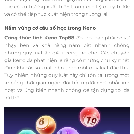
tục có xu hướng xuất hiện trong các kỳ quay trước
và có thể tiếp tục xuất hiện trong tương lai.
Nắm vững cơ cấu số học trong Keno
Công thức tính Keno Top88
đòi hỏi bạn phải có sự
nhạy bén và khả năng nắm bắt nhanh chóng
những quy luật ẩn giấu trong trò chơi. Các chuyên
gia Keno đã phát hiện ra rằng có những chu kỳ nhất
định khi các số xuất hiện theo một quy luật đặc thù.
Tuy nhiên, những quy luật này chỉ tồn tại trong một
khoảng thời gian ngắn, đòi hỏi người chơi phải linh
hoạt và ứng biến nhanh chóng để tận dụng tối đa
lợi thế.