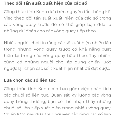
Theo dõi tần suất xuất hiện của các số
Công thức tính Keno dựa trên nguyên tắc thống kê.
Việc theo dõi tần suất xuất hiện của các số trong
các vòng quay trước đó có thể giúp bạn đưa ra
những dự đoán cho các vòng quay tiếp theo.
Nhiều người chơi tin rằng các số xuất hiện nhiều lần
trong những vòng quay trước có khả năng xuất
hiện lại trong các vòng quay tiếp theo. Tuy nhiên,
cũng có những người chơi áp dụng chiến lược
ngược lại, chọn các số ít xuất hiện nhất để đặt cược.
Lựa chọn các số liên tục
Công thức tính Keno còn bao gồm việc phân tích
các chuỗi số liên tục. Quan sát kỹ lưỡng các vòng
quay trúng thưởng, bạn có thể nhận thấy những
chuỗi số liên tiếp xuất hiện trong nhiều vòng quay.
Chiến lược này dựa trên nguyên tắc rằng các số liên