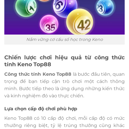
Nắm vững cơ cấu số học trong Keno
Chiến lược chơi hiệu quả từ công thức
tính Keno Top88
Công thức tính Keno Top88
là bước đầu tiên, quan
trọng để bạn tiếp cận trò chơi một cách thông
minh. Bước tiếp theo là ứng dụng những kiến thức
và kinh nghiệm đó vào thực chiến.
Lựa chọn cấp độ chơi phù hợp
Keno Top88 có 10 cấp độ chơi, mỗi cấp độ có mức
thưởng riêng biệt, tỷ lệ trúng thưởng cũng khác